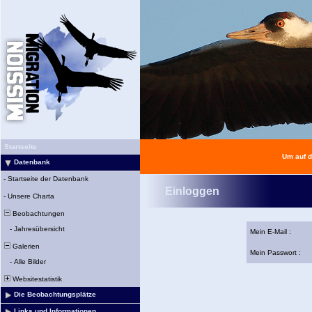
Startseite
Um auf d
Datenbank
-
Startseite der Datenbank
Einloggen
-
Unsere Charta
Beobachtungen
-
Jahresübersicht
Mein E-Mail :
Galerien
Mein Passwort :
-
Alle Bilder
Websitestatistik
Die Beobachtungsplätze
Links und Informationen