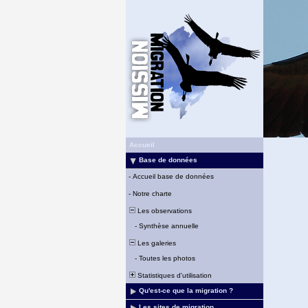
Accueil
Base de données
-
Accueil base de données
-
Notre charte
Les observations
-
Synthèse annuelle
Les galeries
-
Toutes les photos
Statistiques d'utilisation
Qu'est-ce que la migration ?
Les sites de migration