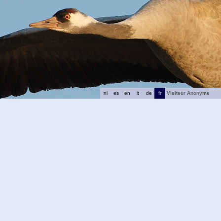
nl
es
en
it
de
fr
Visiteur Anonyme