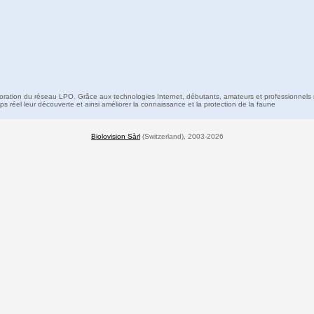
boration du réseau LPO. Grâce aux technologies Internet, débutants, amateurs et professionnels 
s réel leur découverte et ainsi améliorer la connaissance et la protection de la faune
Biolovision Sàrl
(Switzerland), 2003-2026