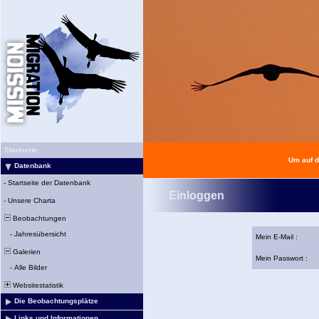
Startseite
Um auf d
Datenbank
-
Startseite der Datenbank
Einloggen
-
Unsere Charta
Beobachtungen
-
Jahresübersicht
Mein E-Mail :
Galerien
Mein Passwort :
-
Alle Bilder
Websitestatistik
Die Beobachtungsplätze
Links und Informationen