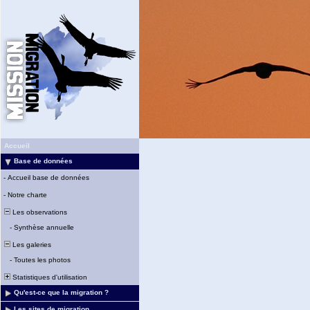
Accueil
Base de données
-
Accueil base de données
-
Notre charte
Les observations
-
Synthèse annuelle
Les galeries
-
Toutes les photos
Statistiques d'utilisation
Qu'est-ce que la migration ?
Les sites de migration