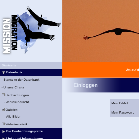
Startseite
Um auf d
Datenbank
-
Startseite der Datenbank
Einloggen
-
Unsere Charta
Beobachtungen
-
Jahresübersicht
Mein E-Mail :
Galerien
Mein Passwort :
-
Alle Bilder
Websitestatistik
Die Beobachtungsplätze
Links und Informationen