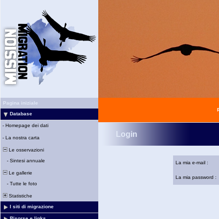
Pagina iniziale
Database
-
Homepage dei dati
Login
-
La nostra carta
Le osservazioni
-
Sintesi annuale
La mia e-mail :
Le gallerie
La mia password :
-
Tutte le foto
Statistiche
I siti di migrazione
Risorse e links