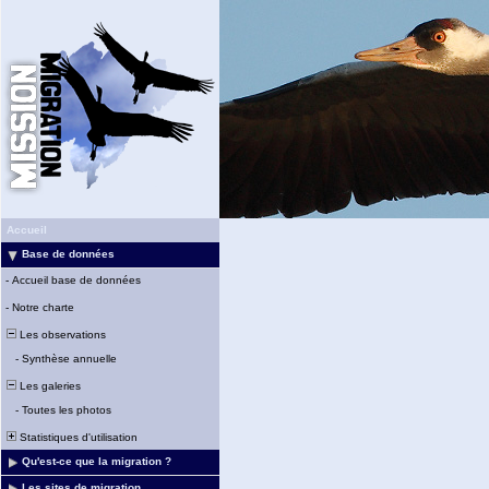
Accueil
Base de données
-
Accueil base de données
-
Notre charte
Les observations
-
Synthèse annuelle
Les galeries
-
Toutes les photos
Statistiques d'utilisation
Qu'est-ce que la migration ?
Les sites de migration