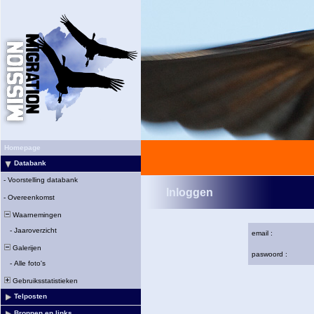
Homepage
Databank
-
Voorstelling databank
Inloggen
-
Overeenkomst
Waarnemingen
-
Jaaroverzicht
email :
Galerijen
paswoord :
-
Alle foto's
Gebruiksstatistieken
Telposten
Bronnen en links