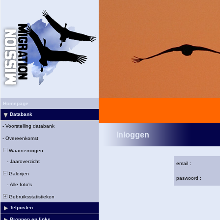
Homepage
Databank
-
Voorstelling databank
Inloggen
-
Overeenkomst
Waarnemingen
-
Jaaroverzicht
email :
Galerijen
paswoord :
-
Alle foto's
Gebruiksstatistieken
Telposten
Bronnen en links