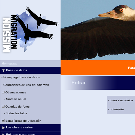
Homepage
Para
Base de datos
-
Homepage base de datos
Entrar
-
Condiciones de uso del sitio web
Observaciones
-
Síntesis anual
correo electrónico :
Galerías de fotos
contraseña :
-
Todas las fotos
Estadísticas de utilización
Los observatorios
Enlaces y recursos