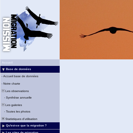
Accueil
Base de données
-
Accueil base de données
-
Notre charte
Les observations
-
Synthèse annuelle
Les galeries
-
Toutes les photos
Statistiques d'utilisation
Qu'est-ce que la migration ?
Les sites de migration