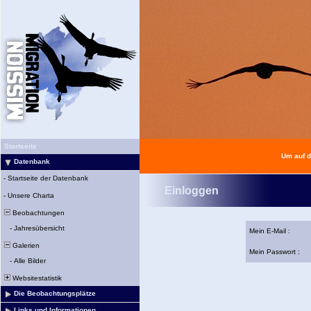
Startseite
Um auf d
Datenbank
-
Startseite der Datenbank
Einloggen
-
Unsere Charta
Beobachtungen
-
Jahresübersicht
Mein E-Mail :
Galerien
Mein Passwort :
-
Alle Bilder
Websitestatistik
Die Beobachtungsplätze
Links und Informationen