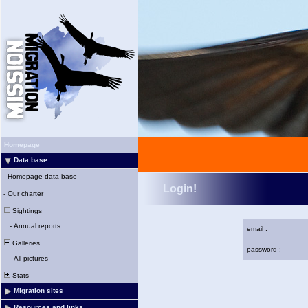
Homepage
Data base
-
Homepage data base
Login!
-
Our charter
Sightings
-
Annual reports
email :
Galleries
password :
-
All pictures
Stats
Migration sites
Resources and links