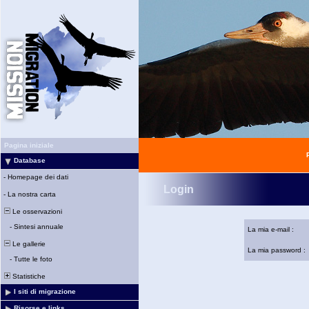
Pagina iniziale
Database
-
Homepage dei dati
Login
-
La nostra carta
Le osservazioni
-
Sintesi annuale
La mia e-mail :
Le gallerie
La mia password :
-
Tutte le foto
Statistiche
I siti di migrazione
Risorse e links