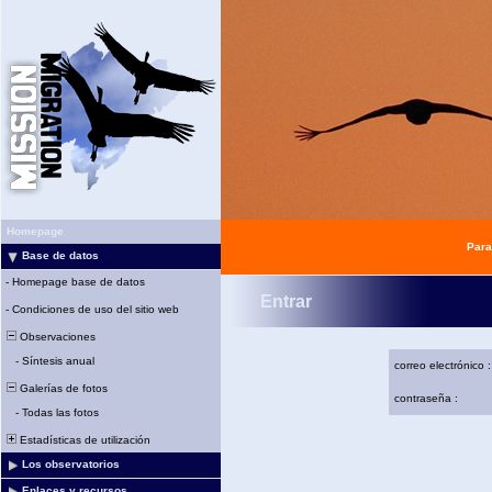
Homepage
Para
Base de datos
-
Homepage base de datos
Entrar
-
Condiciones de uso del sitio web
Observaciones
-
Síntesis anual
correo electrónico :
Galerías de fotos
contraseña :
-
Todas las fotos
Estadísticas de utilización
Los observatorios
Enlaces y recursos