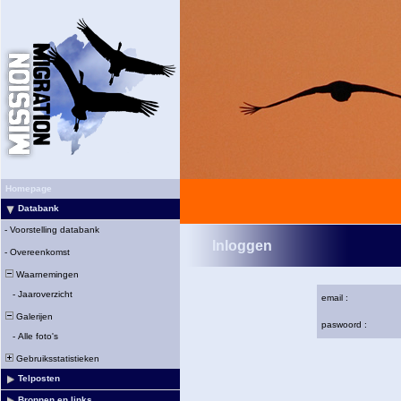
Homepage
Databank
-
Voorstelling databank
Inloggen
-
Overeenkomst
Waarnemingen
-
Jaaroverzicht
email :
Galerijen
paswoord :
-
Alle foto's
Gebruiksstatistieken
Telposten
Bronnen en links