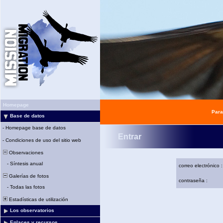
Homepage
Para
Base de datos
-
Homepage base de datos
Entrar
-
Condiciones de uso del sitio web
Observaciones
-
Síntesis anual
correo electrónico :
Galerías de fotos
contraseña :
-
Todas las fotos
Estadísticas de utilización
Los observatorios
Enlaces y recursos