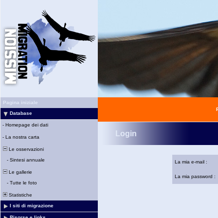
Pagina iniziale
Database
-
Homepage dei dati
Login
-
La nostra carta
Le osservazioni
-
Sintesi annuale
La mia e-mail :
Le gallerie
La mia password :
-
Tutte le foto
Statistiche
I siti di migrazione
Risorse e links