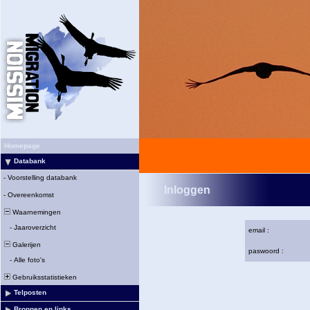
Homepage
Databank
-
Voorstelling databank
Inloggen
-
Overeenkomst
Waarnemingen
-
Jaaroverzicht
email :
Galerijen
paswoord :
-
Alle foto's
Gebruiksstatistieken
Telposten
Bronnen en links