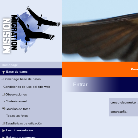
Homepage
Para
Base de datos
-
Homepage base de datos
Entrar
-
Condiciones de uso del sitio web
Observaciones
-
Síntesis anual
correo electrónico :
Galerías de fotos
contraseña :
-
Todas las fotos
Estadísticas de utilización
Los observatorios
Enlaces y recursos