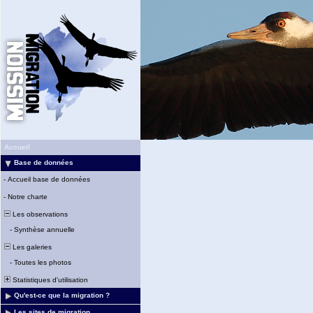
Accueil
Base de données
-
Accueil base de données
-
Notre charte
Les observations
-
Synthèse annuelle
Les galeries
-
Toutes les photos
Statistiques d'utilisation
Qu'est-ce que la migration ?
Les sites de migration