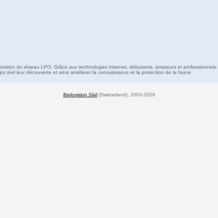
boration du réseau LPO. Grâce aux technologies Internet, débutants, amateurs et professionnels 
s réel leur découverte et ainsi améliorer la connaissance et la protection de la faune
Biolovision Sàrl
(Switzerland), 2003-2026