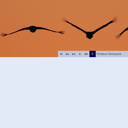
nl
es
en
it
de
fr
Visiteur Anonyme