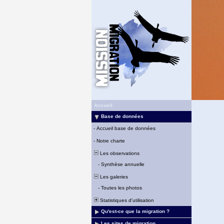
Accueil
Base de données
-
Accueil base de données
-
Notre charte
Les observations
-
Synthèse annuelle
Les galeries
-
Toutes les photos
Statistiques d'utilisation
Qu'est-ce que la migration ?
Les sites de migration