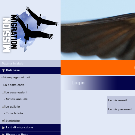
Pagina iniziale
Database
-
Homepage dei dati
Login
-
La nostra carta
Le osservazioni
-
Sintesi annuale
La mia e-mail :
Le gallerie
La mia password :
-
Tutte le foto
Statistiche
I siti di migrazione
Risorse e links