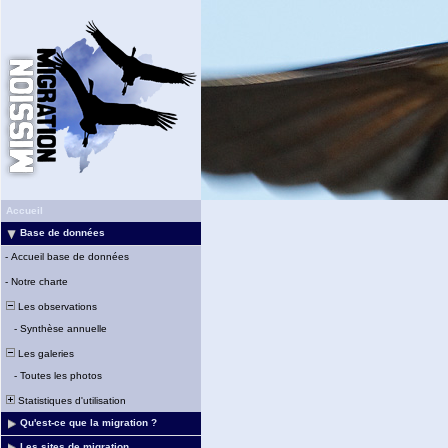
Accueil
Base de données
-
Accueil base de données
-
Notre charte
Les observations
-
Synthèse annuelle
Les galeries
-
Toutes les photos
Statistiques d'utilisation
Qu'est-ce que la migration ?
Les sites de migration