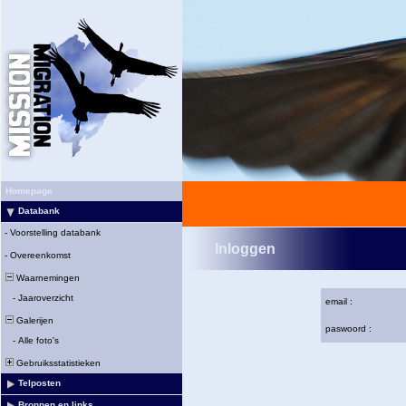
Homepage
Databank
-
Voorstelling databank
Inloggen
-
Overeenkomst
Waarnemingen
-
Jaaroverzicht
email :
Galerijen
paswoord :
-
Alle foto's
Gebruiksstatistieken
Telposten
Bronnen en links