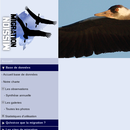
Accueil
Base de données
-
Accueil base de données
-
Notre charte
Les observations
-
Synthèse annuelle
Les galeries
-
Toutes les photos
Statistiques d'utilisation
Qu'est-ce que la migration ?
Les sites de migration