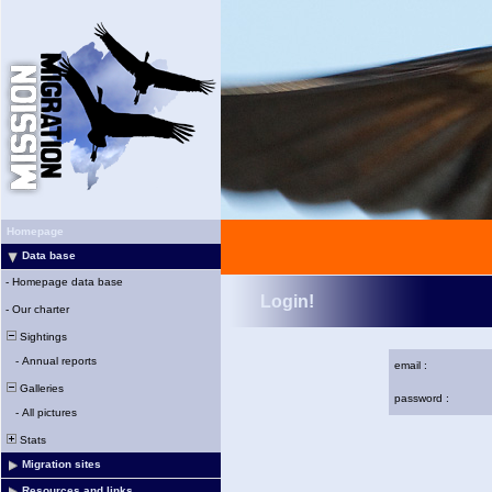
Homepage
Data base
-
Homepage data base
Login!
-
Our charter
Sightings
-
Annual reports
email :
Galleries
password :
-
All pictures
Stats
Migration sites
Resources and links