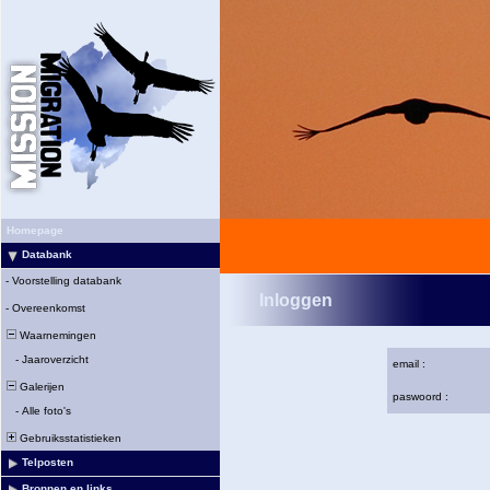
Homepage
Databank
-
Voorstelling databank
Inloggen
-
Overeenkomst
Waarnemingen
-
Jaaroverzicht
email :
Galerijen
paswoord :
-
Alle foto's
Gebruiksstatistieken
Telposten
Bronnen en links