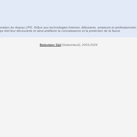
boration du réseau LPO. Grâce aux technologies Internet, débutants, amateurs et professionnels 
s réel leur découverte et ainsi améliorer la connaissance et la protection de la faune
Biolovision Sàrl
(Switzerland), 2003-2026