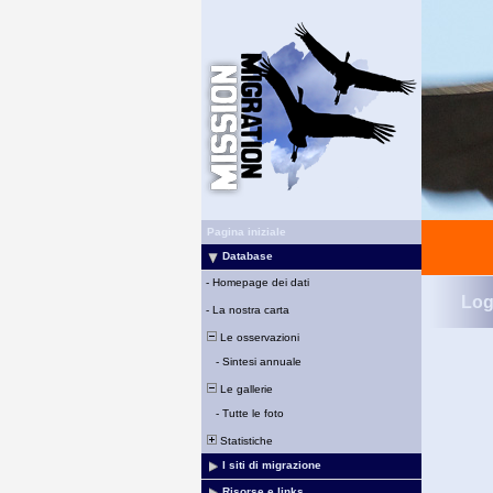
Pagina iniziale
Database
-
Homepage dei dati
Log
-
La nostra carta
Le osservazioni
-
Sintesi annuale
Le gallerie
-
Tutte le foto
Statistiche
I siti di migrazione
Risorse e links