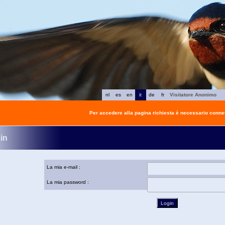
nl
es
en
it
de
fr
Visitatore Anonimo
Per accedere alla pagina richiesta è necessario connet
in
La mia e-mail :
La mia password :