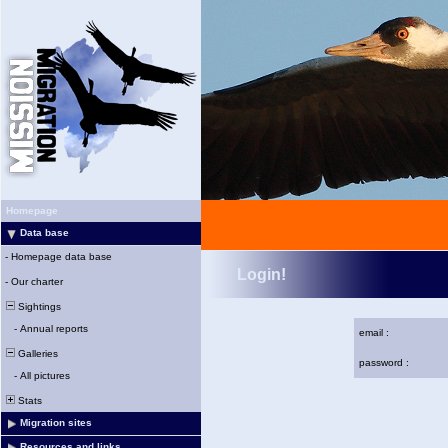
Homepage
Data base
-
Homepage data base
Login!
-
Our charter
Sightings
-
Annual reports
email :
Galleries
password :
-
All pictures
Stats
Migration sites
Resources and links