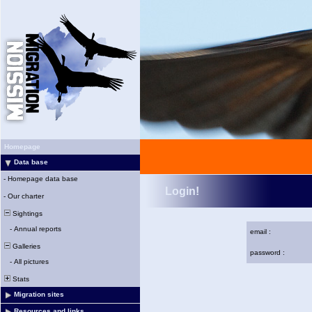
Homepage
Data base
-
Homepage data base
Login!
-
Our charter
Sightings
-
Annual reports
email :
Galleries
password :
-
All pictures
Stats
Migration sites
Resources and links