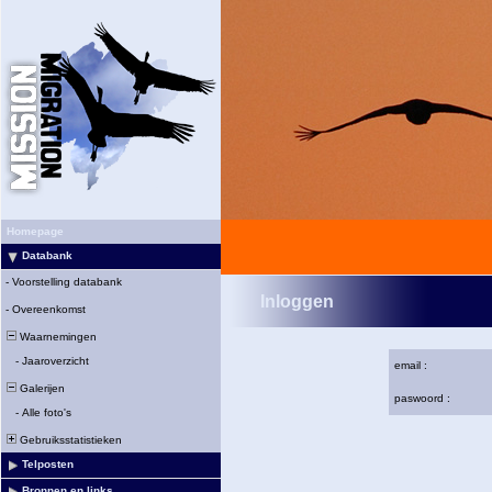
Homepage
Databank
-
Voorstelling databank
Inloggen
-
Overeenkomst
Waarnemingen
-
Jaaroverzicht
email :
Galerijen
paswoord :
-
Alle foto's
Gebruiksstatistieken
Telposten
Bronnen en links