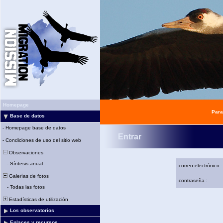
Homepage
Para
Base de datos
-
Homepage base de datos
Entrar
-
Condiciones de uso del sitio web
Observaciones
-
Síntesis anual
correo electrónico :
Galerías de fotos
contraseña :
-
Todas las fotos
Estadísticas de utilización
Los observatorios
Enlaces y recursos