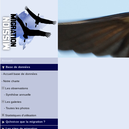
Accueil
Base de données
-
Accueil base de données
-
Notre charte
Les observations
-
Synthèse annuelle
Les galeries
-
Toutes les photos
Statistiques d'utilisation
Qu'est-ce que la migration ?
Les sites de migration