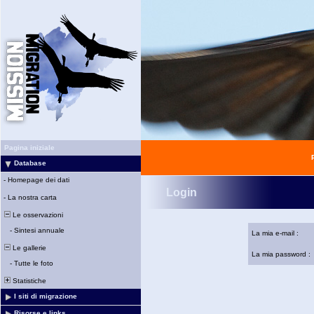
Pagina iniziale
Database
-
Homepage dei dati
Login
-
La nostra carta
Le osservazioni
-
Sintesi annuale
La mia e-mail :
Le gallerie
La mia password :
-
Tutte le foto
Statistiche
I siti di migrazione
Risorse e links