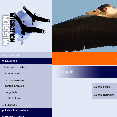
Pagina iniziale
Database
-
Homepage dei dati
Login
-
La nostra carta
Le osservazioni
-
Sintesi annuale
La mia e-mail :
Le gallerie
La mia password :
-
Tutte le foto
Statistiche
I siti di migrazione
Risorse e links