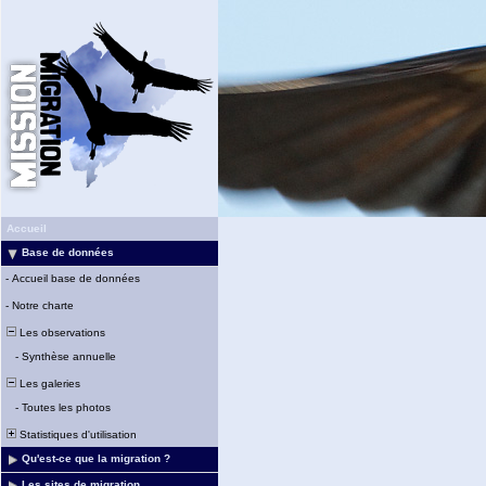
Accueil
Base de données
-
Accueil base de données
-
Notre charte
Les observations
-
Synthèse annuelle
Les galeries
-
Toutes les photos
Statistiques d'utilisation
Qu'est-ce que la migration ?
Les sites de migration