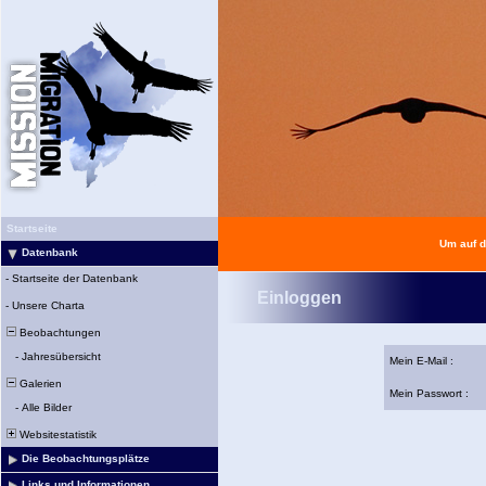
Startseite
Um auf d
Datenbank
-
Startseite der Datenbank
Einloggen
-
Unsere Charta
Beobachtungen
-
Jahresübersicht
Mein E-Mail :
Galerien
Mein Passwort :
-
Alle Bilder
Websitestatistik
Die Beobachtungsplätze
Links und Informationen