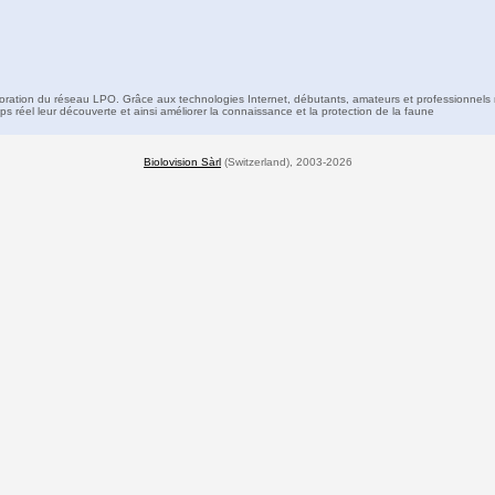
boration du réseau LPO. Grâce aux technologies Internet, débutants, amateurs et professionnels 
s réel leur découverte et ainsi améliorer la connaissance et la protection de la faune
Biolovision Sàrl
(Switzerland), 2003-2026