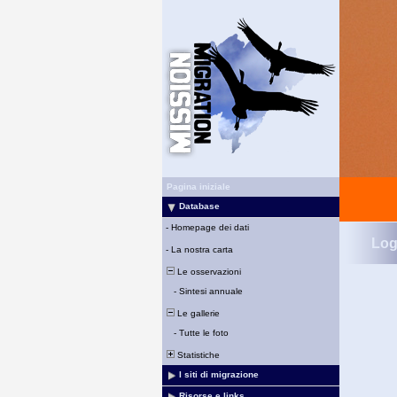
Pagina iniziale
Database
-
Homepage dei dati
Log
-
La nostra carta
Le osservazioni
-
Sintesi annuale
Le gallerie
-
Tutte le foto
Statistiche
I siti di migrazione
Risorse e links