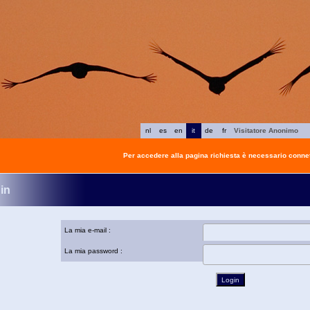
nl
es
en
it
de
fr
Visitatore Anonimo
Per accedere alla pagina richiesta è necessario connet
in
La mia e-mail :
La mia password :