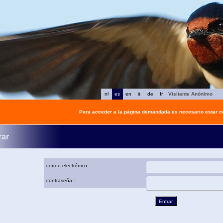
nl
es
en
it
de
fr
Visitante Anónimo
Para acceder a la página demandada es necesario estar 
rar
correo electrónico :
contraseña :