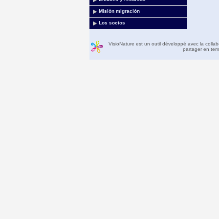
Misión migración
Los socios
VisioNature est un outil développé avec la colla
partager en temp