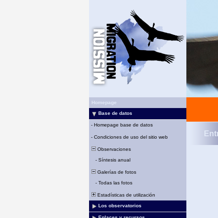
Homepage
Base de datos
-
Homepage base de datos
Ent
-
Condiciones de uso del sitio web
Observaciones
-
Síntesis anual
Galerías de fotos
-
Todas las fotos
Estadísticas de utilización
Los observatorios
Enlaces y recursos