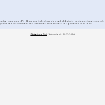
boration du réseau LPO. Grâce aux technologies Internet, débutants, amateurs et professionnels 
s réel leur découverte et ainsi améliorer la connaissance et la protection de la faune
Biolovision Sàrl
(Switzerland), 2003-2026