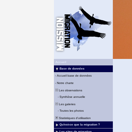
Accueil
Base de données
-
Accueil base de données
-
Notre charte
Les observations
-
Synthèse annuelle
Les galeries
-
Toutes les photos
Statistiques d'utilisation
Qu'est-ce que la migration ?
Les sites de migration