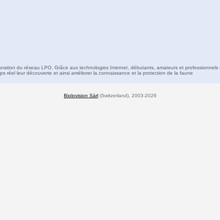
boration du réseau LPO. Grâce aux technologies Internet, débutants, amateurs et professionnels 
s réel leur découverte et ainsi améliorer la connaissance et la protection de la faune
Biolovision Sàrl
(Switzerland), 2003-2026