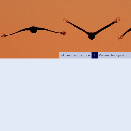
nl
es
en
it
de
fr
Visiteur Anonyme