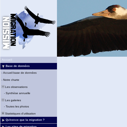
Accueil
Base de données
-
Accueil base de données
-
Notre charte
Les observations
-
Synthèse annuelle
Les galeries
-
Toutes les photos
Statistiques d'utilisation
Qu'est-ce que la migration ?
Les sites de migration