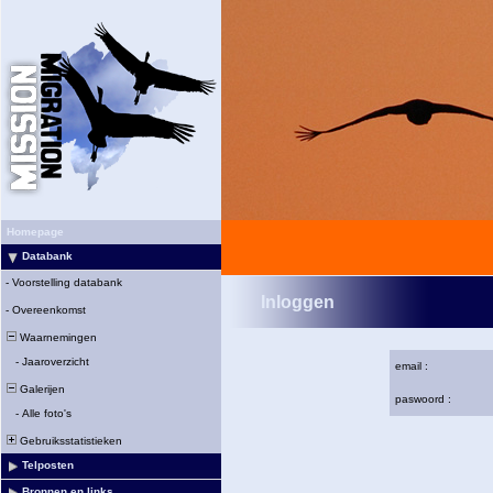
Homepage
Databank
-
Voorstelling databank
Inloggen
-
Overeenkomst
Waarnemingen
-
Jaaroverzicht
email :
Galerijen
paswoord :
-
Alle foto's
Gebruiksstatistieken
Telposten
Bronnen en links