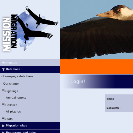
Homepage
Data base
-
Homepage data base
Login!
-
Our charter
Sightings
-
Annual reports
email :
Galleries
password :
-
All pictures
Stats
Migration sites
Resources and links