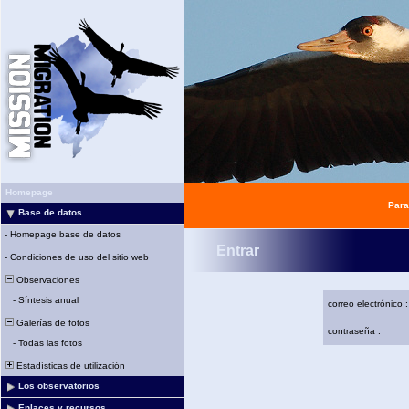
Homepage
Para
Base de datos
-
Homepage base de datos
Entrar
-
Condiciones de uso del sitio web
Observaciones
-
Síntesis anual
correo electrónico :
Galerías de fotos
contraseña :
-
Todas las fotos
Estadísticas de utilización
Los observatorios
Enlaces y recursos