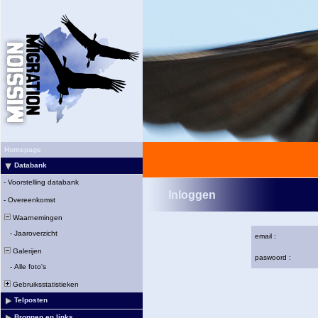
Homepage
Databank
-
Voorstelling databank
Inloggen
-
Overeenkomst
Waarnemingen
-
Jaaroverzicht
email :
Galerijen
paswoord :
-
Alle foto's
Gebruiksstatistieken
Telposten
Bronnen en links