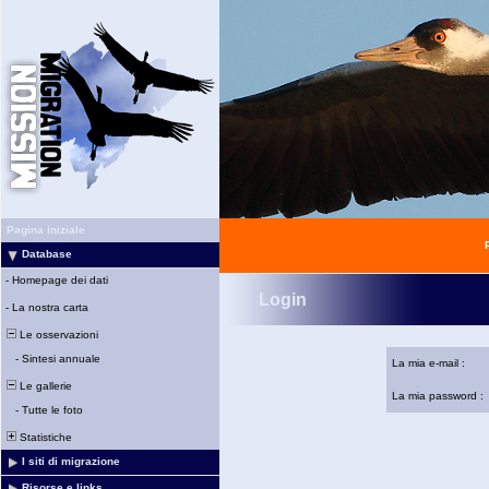
Pagina iniziale
Database
-
Homepage dei dati
Login
-
La nostra carta
Le osservazioni
-
Sintesi annuale
La mia e-mail :
Le gallerie
La mia password :
-
Tutte le foto
Statistiche
I siti di migrazione
Risorse e links