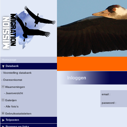
Homepage
Databank
-
Voorstelling databank
Inloggen
-
Overeenkomst
Waarnemingen
-
Jaaroverzicht
email :
Galerijen
paswoord :
-
Alle foto's
Gebruiksstatistieken
Telposten
Bronnen en links