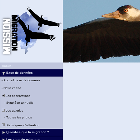
Accueil
Base de données
-
Accueil base de données
-
Notre charte
Les observations
-
Synthèse annuelle
Les galeries
-
Toutes les photos
Statistiques d'utilisation
Qu'est-ce que la migration ?
Les sites de migration