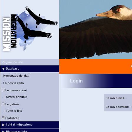
Pagina iniziale
Database
-
Homepage dei dati
Login
-
La nostra carta
Le osservazioni
-
Sintesi annuale
La mia e-mail :
Le gallerie
La mia password :
-
Tutte le foto
Statistiche
I siti di migrazione
Risorse e links